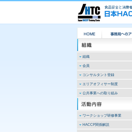
組織
設立の趣旨
会員
活動方針
JHTC会員とは
コンサルタント登録
活動の内容
リード・インストラク
コンサルティングファーム（登
エリアオフィサー制度
ー
沿革
録および紹介）は現在休止中で
上級コーディネーター
役員
エリアオフィサー制度は現在停
公共事業への取り組み
す。
コーディネーター
組織
止中です。
公共事業への取り組みは現在休
会員登録のご案内
予算書・決算書
止中です。
登録者名簿
パンフレットダウンロード
ワークショップ研修事業
個人情報保護
コーディネーターワークシ
HACCP関係解説
ョップ