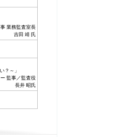
事 業務監査室長
吉田 靖 氏
怖い？～」
ー 監事／監査役
長井 昭氏