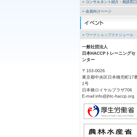
用語解説
コンサルタント紹介・相談窓口
上級コーディネーターワー
HACCP解説
クショップ
コンサルタント紹介・相談窓口
会員向けページ
関連解説
リード・インストラクター
は現在休止中です。
フォローアップセミナー
養成コース
翻訳文献
ツールBOX
その他 シンポジウム・ツ
アー等
会員登録・更新など
ワークショップスケジュール
訪問型研修
JHTC会員登録・変更書式
ウンロード
キャンセルポリシー
一般社団法人
日本HACCPトレーニングセ
ンター
〒103-0026
東京都中央区日本橋兜町17
1号
日本橋ロイヤルプラザ706
E-mail:info@jhtc-haccp.org